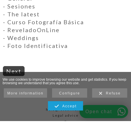
- Sesiones
- The latest
- Curso Fotografía Básica
- ReveladoOnLine
- Weddings
- Foto Identificativa
Next
We use cookies to improve browsing our website and get statistics. If you keep
browsing we understand that you agree this use.
More information
Configure
Refuse
Accept
hola@fotoannai.es
Open chat
Legal advice