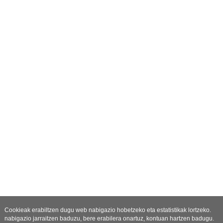
Cookieak erabiltzen dugu web nabigazio hobetzeko eta estatistikak lortzeko.
nabigazio jarraitzen baduzu, bere erabilera onartuz, kontuan hartzen badugu.