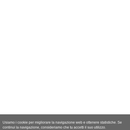
Usiamo i cookie per migliorare la navigazione web e ottenere statistiche. Se
continui la navigazione, consideriamo che tu accetti il suo utilizzo.