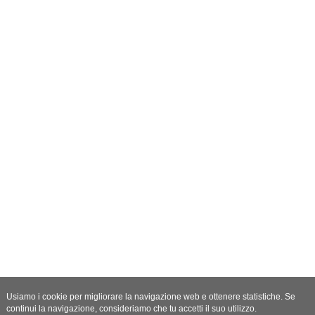
Usiamo i cookie per migliorare la navigazione web e ottenere statistiche. Se
continui la navigazione, consideriamo che tu accetti il suo utilizzo.