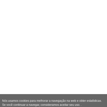
Nós usamos cookies para melhorar a navegação na web e obter estatísticas.
Se você continuar a navegar, consideramos aceitar seu uso. .