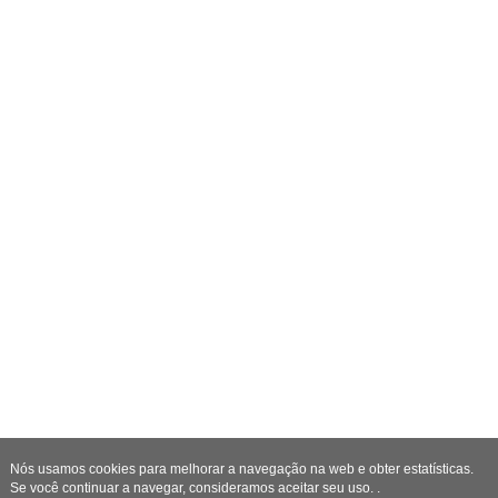
Nós usamos cookies para melhorar a navegação na web e obter estatísticas.
Se você continuar a navegar, consideramos aceitar seu uso. .