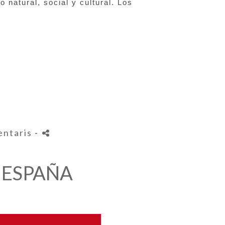
 natural, social y cultural. 
Los 
entaris
-
N ESPAÑA