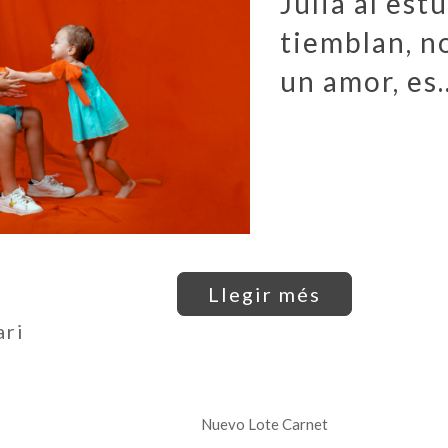
Julia al est
tiemblan, no
un amor, es..
Llegir més
ari
Nuevo Lote Carnet