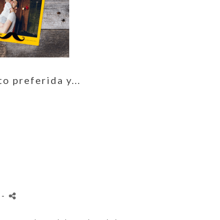
o preferida y...
s
-