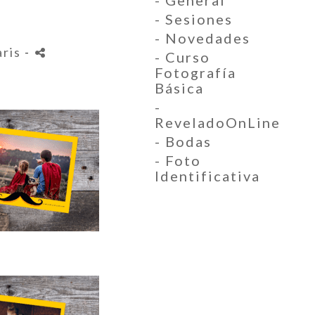
- General
- Sesiones
- Novedades
aris
-
- Curso
Fotografía
Básica
-
ReveladoOnLine
- Bodas
- Foto
Identificativa