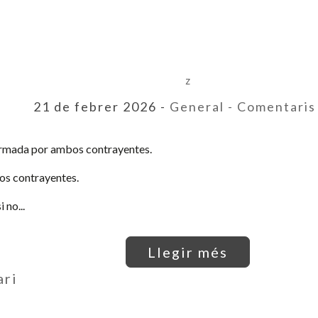
z
21 de febrer 2026 -
General
- Comentari
firmada por ambos contrayentes.
los contrayentes.
 no...
Llegir més
ari