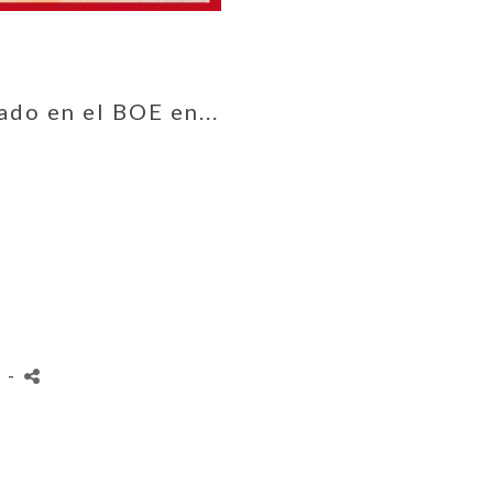
do en el BOE en...
s
-