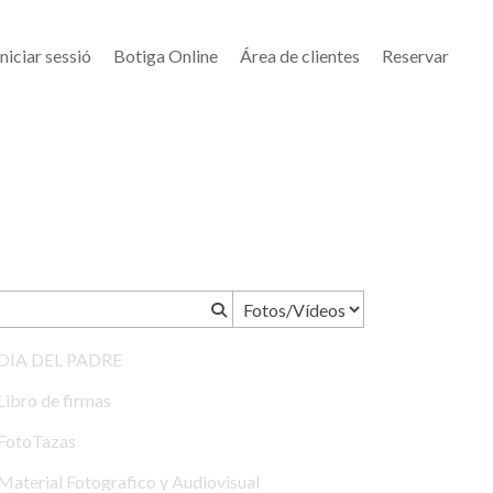
Iniciar sessió
Botiga Online
Área de clientes
Reservar
DIA DEL PADRE
Libro de firmas
FotoTazas
Material Fotografico y Audiovisual