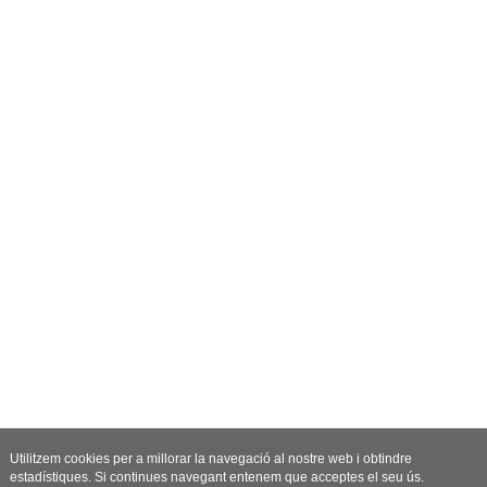
Utilitzem cookies per a millorar la navegació al nostre web i obtindre
estadístiques. Si continues navegant entenem que acceptes el seu ús.