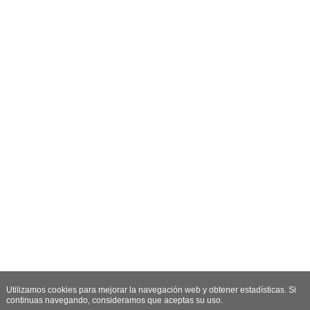
Utilizamos cookies para mejorar la navegación web y obtener estadísticas. Si
continuas navegando, consideramos que aceptas su uso.