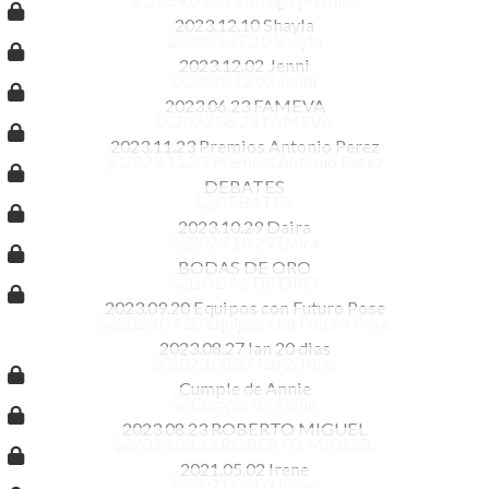
2023.12.10 Shayla
2023.12.02 Jenni
2023.06.23 FAMEVA
2023.11.23 Premios Antonio Perez
DEBATES
2023.10.29 Daira
BODAS DE ORO
2023.09.20 Equipos con Futuro Pose
2023.08.27 Ian 20 dias
Cumple de Annie
2023.08.23 ROBERTO MIGUEL
2021.05.02 Irene