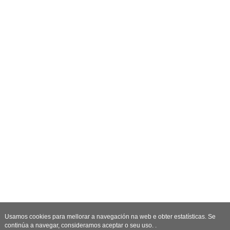
Usamos cookies para mellorar a navegación na web e obter estatísticas. Se
continúa a navegar, consideramos aceptar o seu uso. .