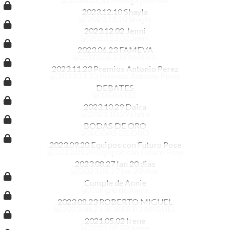
2023.12.10 Shayla
2023.12.02 Jenni
2023.06.23 FAMEVA
2023.11.23 Premios Antonio Perez
DEBATES
2023.10.29 Daira
BODAS DE ORO
2023.09.20 Equipos con Futuro Pose
2023.08.27 Ian 20 dias
Cumple de Annie
2023.08.23 ROBERTO MIGUEL
2021.05.02 Irene