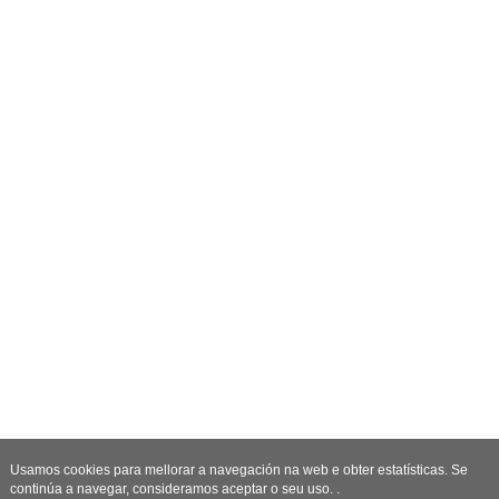
Usamos cookies para mellorar a navegación na web e obter estatísticas. Se
continúa a navegar, consideramos aceptar o seu uso. .