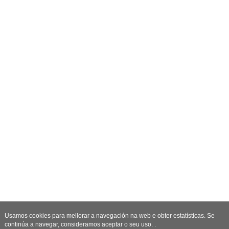
Usamos cookies para mellorar a navegación na web e obter estatísticas. Se
continúa a navegar, consideramos aceptar o seu uso. .