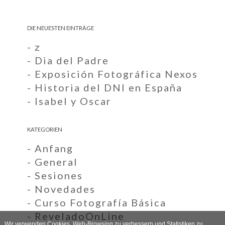
DIE NEUESTEN EINTRÄGE
- z
- Dia del Padre
- Exposición Fotográfica Nexos
- Historia del DNI en España
- Isabel y Oscar
KATEGORIEN
- Anfang
- General
- Sesiones
- Novedades
- Curso Fotografía Básica
- ReveladoOnLine
Wir verwenden Cookies, Web-Browsing zu verbessern und Statistiken zu