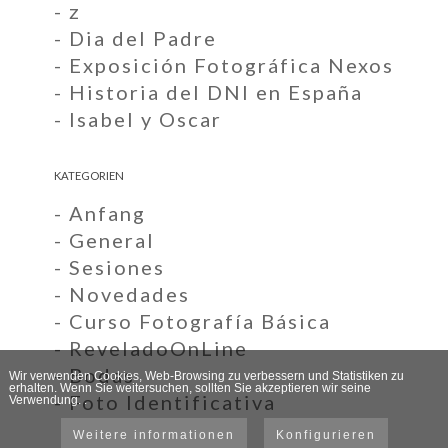
- z
- Dia del Padre
- Exposición Fotográfica Nexos
- Historia del DNI en España
- Isabel y Oscar
KATEGORIEN
- Anfang
- General
- Sesiones
- Novedades
- Curso Fotografía Básica
- ReveladoOnLine
- Bodas
Wir verwenden Cookies, Web-Browsing zu verbessern und Statistiken zu
erhalten. Wenn Sie weitersuchen, sollten Sie akzeptieren wir seine
- Foto Identificativa
Verwendung. .
Weitere informationen
Konfigurieren