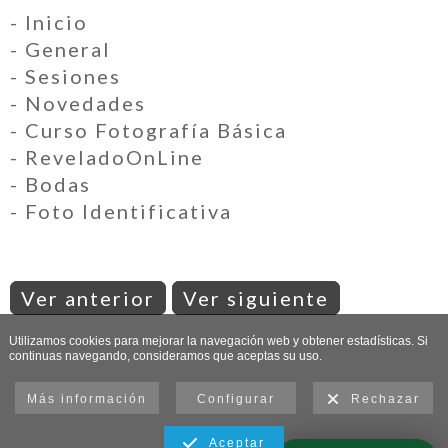
- Inicio
- General
- Sesiones
- Novedades
- Curso Fotografía Básica
- ReveladoOnLine
- Bodas
- Foto Identificativa
Ver anterior
Ver siguiente
Utilizamos cookies para mejorar la navegación web y obtener estadísticas. Si
continuas navegando, consideramos que aceptas su uso.
Más información
Configurar
Rechazar
Aceptar