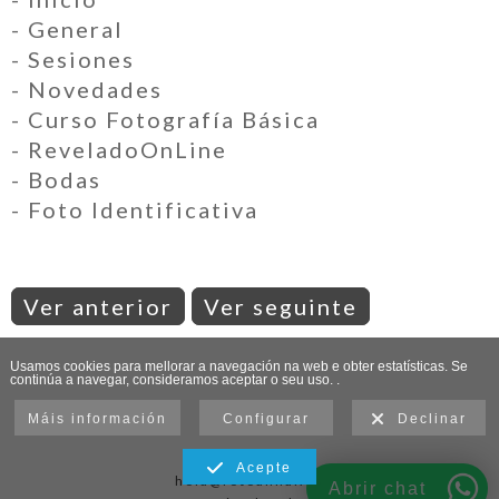
- General
- Sesiones
- Novedades
- Curso Fotografía Básica
- ReveladoOnLine
- Bodas
- Foto Identificativa
Ver anterior
Ver seguinte
Usamos cookies para mellorar a navegación na web e obter estatísticas. Se
continúa a navegar, consideramos aceptar o seu uso. .
Máis información
Configurar
Declinar
Acepte
hola@fotoannai.es
Abrir chat